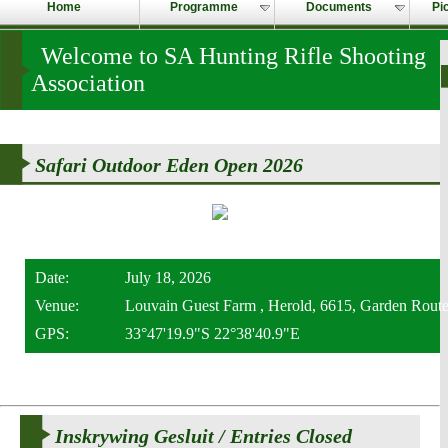
Home
Programme
Documents
Pi
Welcome to SA Hunting Rifle Shooting
Association
Safari Outdoor Eden Open 2026
Date:
July 18, 2026
Venue:
Louvain Guest Farm , Herold, 6615, Garden Route
GPS:
33°47'19.9"S 22°38'40.9"E
Inskrywing Gesluit / Entries Closed